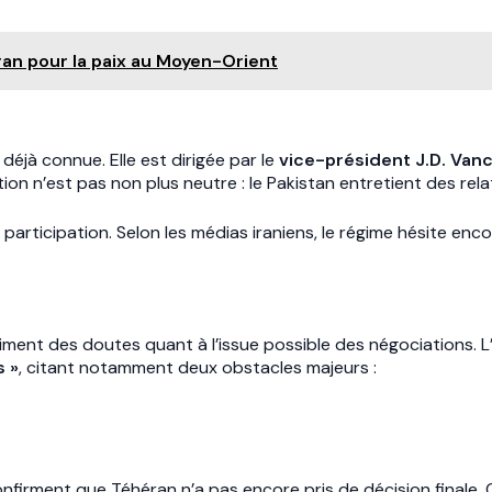
ran pour la paix au Moyen-Orient
éjà connue. Elle est dirigée par le
vice-président J.D. Van
on n’est pas non plus neutre : le Pakistan entretient des rel
articipation. Selon les médias iraniens, le régime hésite enco
riment des doutes quant à l’issue possible des négociations. L’a
s »
, citant notamment deux obstacles majeurs :
firment que Téhéran n’a pas encore pris de décision finale. 