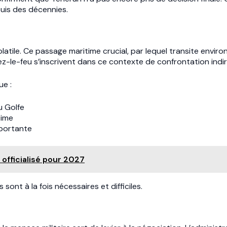
puis des décennies.
latile. Ce passage maritime crucial, par lequel transite enviro
sez-le-feu s’inscrivent dans ce contexte de confrontation indi
ue :
u Golfe
time
mportante
officialisé pour 2027
nt à la fois nécessaires et difficiles.