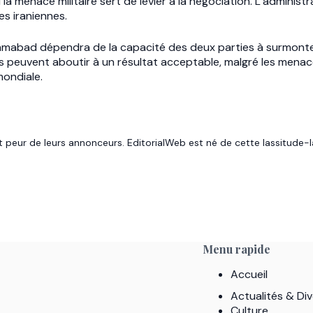
 menace militaire sert de levier à la négociation. L’adminis
es iraniennes.
slamabad dépendra de la capacité des deux parties à surmonter
peuvent aboutir à un résultat acceptable, malgré les menaces 
mondiale.
t peur de leurs annonceurs. EditorialWeb est né de cette lassitude-là
Menu rapide
Accueil
Actualités & Div
Culture