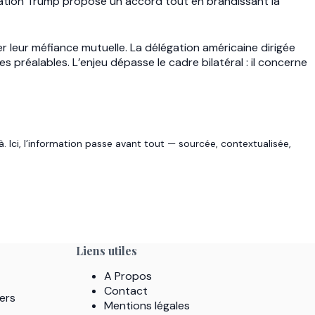
tration Trump propose un accord tout en brandissant la
 leur méfiance mutuelle. La délégation américaine dirigée
préalables. L’enjeu dépasse le cadre bilatéral : il concerne
. Ici, l’information passe avant tout — sourcée, contextualisée,
Liens utiles
A Propos
Contact
ers
Mentions légales