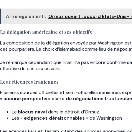
A lire également :
Ormuz ouvert : accord États-Unis-I
La délégation américaine et ses objectifs
La composition de la délégation envoyée par Washington est d
ces pourparlers. Le choix d’Islamabad comme lieu de négociati
Je remarque cependant que l’Iran n’a pas encore confirmé sa p
effective de ces discussions.
Les réticences iraniennes
Plusieurs sources officielles et semi-officielles iraniennes exp
« aucune perspective claire de négociations fructueuse
Le
blocus naval
dans le détroit d’Ormuz
Les
« exigences déraisonnables »
de Washington
Les agences Fars et Tasnim, citant des sources anonymes, con