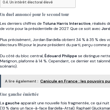
Un intérêt électoral élevé
Un duel annoncé pour le second tour
Les derniers chiffres de
Toluna Harris Interactive
, réalisés
de vote pour la présidentielle de 2027. Que ce soit avec
Jord
Plus précisément, Jordan Bardella obtient 34 % à 35 % des voi
électeurs RN pour le jeune président du parti, perçu comme p
Du côté du bloc central,
Édouard Philippe
se distingue nettem
Matignon, plafonne à 14 %. Cependant, ce dernier est talonn
scénario).
A lire également :
Canicule en France : les pouvoirs p
Une gauche émiettée
La
gauche
apparaît une nouvelle fois fragmentée, ce qui nuit
(13 % dans un face-à-face Bardella-Attal). Raphaël Glucksmann