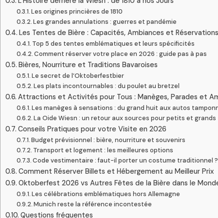
L’Histoire derrière la Wiesn : de 1810 à nos Jours
Les origines princières de 1810
Les grandes annulations : guerres et pandémie
Les Tentes de Bière : Capacités, Ambiances et Réservation
Top 5 des tentes emblématiques et leurs spécificités
Comment réserver votre place en 2026 : guide pas à pas
Bières, Nourriture et Traditions Bavaroises
Le secret de l’Oktoberfestbier
Les plats incontournables : du poulet au bretzel
Attractions et Activités pour Tous : Manèges, Parades et 
Les manèges à sensations : du grand huit aux autos tampo
La Oide Wiesn : un retour aux sources pour petits et grands
Conseils Pratiques pour votre Visite en 2026
Budget prévisionnel : bière, nourriture et souvenirs
Transport et logement : les meilleures options
Code vestimentaire : faut-il porter un costume traditionnel 
Comment Réserver Billets et Hébergement au Meilleur Prix
Oktoberfest 2026 vs Autres Fêtes de la Bière dans le Mond
Les célébrations emblématiques hors Allemagne
Munich reste la référence incontestée
Questions fréquentes