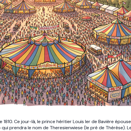
 1810. Ce jour-là, le prince héritier Louis Ier de Bavière épo
p qui prendra le nom de Theresienwiese (le pré de Thérèse). L