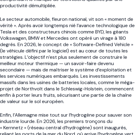
productivité démultipliée.
Le secteur automobile, fleuron national, vit son « moment de
vérité ». Après avoir longtemps nié l’avance technologique de
Tesla et des constructeurs chinois comme BYD, les géants
Volkswagen, BMW et Mercedes ont opéré un virage à 180
degrés. En 2026, le concept de « Software-Defined Vehicle »
(le véhicule défini par le logiciel) est au cœur de toutes les
stratégies. L’objectif n’est plus seulement de construire le
meilleur moteur thermique — un savoir-faire devenu
secondaire — mais de maîtriser le système d’exploitation et
les services numériques embarqués. Les investissements
massifs dans les usines de batteries locales, comme le méga-
projet de Northvolt dans le Schleswig-Holstein, commencent
enfin à porter leurs fruits, sécurisant une partie de la chaîne
de valeur sur le sol européen.
Enfin, l’Allemagne mise tout sur l’hydrogène pour sauver son
industrie lourde. En 2026, les premiers tronçons du
« Kernnetz » (réseau central d’hydrogène) sont inaugurés,
reliant les ports de la mer du Nord, où arrive l’hydrogène vert