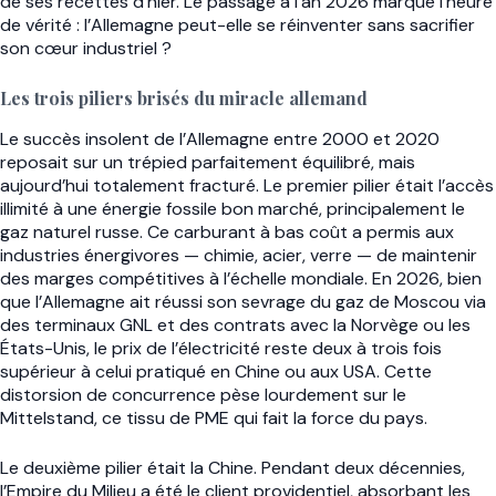
de ses recettes d’hier. Le passage à l’an 2026 marque l’heure
de vérité : l’Allemagne peut-elle se réinventer sans sacrifier
son cœur industriel ?
Les trois piliers brisés du miracle allemand
Le succès insolent de l’Allemagne entre 2000 et 2020
reposait sur un trépied parfaitement équilibré, mais
aujourd’hui totalement fracturé. Le premier pilier était l’accès
illimité à une énergie fossile bon marché, principalement le
gaz naturel russe. Ce carburant à bas coût a permis aux
industries énergivores — chimie, acier, verre — de maintenir
des marges compétitives à l’échelle mondiale. En 2026, bien
que l’Allemagne ait réussi son sevrage du gaz de Moscou via
des terminaux GNL et des contrats avec la Norvège ou les
États-Unis, le prix de l’électricité reste deux à trois fois
supérieur à celui pratiqué en Chine ou aux USA. Cette
distorsion de concurrence pèse lourdement sur le
Mittelstand, ce tissu de PME qui fait la force du pays.
Le deuxième pilier était la Chine. Pendant deux décennies,
l’Empire du Milieu a été le client providentiel, absorbant les