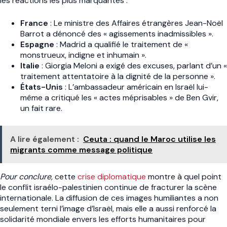
les réactions les plus marquantes :
France
: Le ministre des Affaires étrangères Jean-Noël
Barrot a dénoncé des « agissements inadmissibles ».
Espagne
: Madrid a qualifié le traitement de «
monstrueux, indigne et inhumain ».
Italie
: Giorgia Meloni a exigé des excuses, parlant d’un «
traitement attentatoire à la dignité de la personne ».
États-Unis
: L’ambassadeur américain en Israël lui-
même a critiqué les « actes méprisables » de Ben Gvir,
un fait rare.
A lire également :
Ceuta : quand le Maroc utilise les
migrants comme message politique
Pour conclure
, cette
crise diplomatique
montre à quel point
le conflit israélo-palestinien continue de fracturer la scène
internationale. La diffusion de ces images humiliantes a non
seulement terni l’image d’Israël, mais elle a aussi renforcé la
solidarité mondiale envers les efforts humanitaires pour