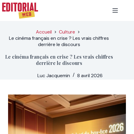
Passer
au
contenu
Accueil
Culture
Le cinéma français en crise ? Les vrais chiffres
derrière le discours
Le cinéma français en crise ? Les vrais chiffres
derrière le discours
Luc Jacquemin
8 avril 2026