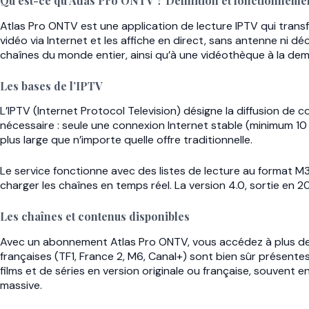
Qu’est-ce qu’Atlas Pro ONTV ? Définition et fonctionneme
Atlas Pro ONTV est une application de lecture IPTV qui trans
vidéo via Internet et les affiche en direct, sans antenne ni 
chaînes du monde entier, ainsi qu’à une vidéothèque à la de
Les bases de l’IPTV
L’IPTV (Internet Protocol Television) désigne la diffusion de c
nécessaire : seule une connexion Internet stable (minimum 10 
plus large que n’importe quelle offre traditionnelle.
Le service fonctionne avec des listes de lecture au format M
charger les chaînes en temps réel. La version 4.0, sortie en 
Les chaînes et contenus disponibles
Avec un abonnement Atlas Pro ONTV, vous accédez à plus de 10
françaises (TF1, France 2, M6, Canal+) sont bien sûr présent
films et de séries en version originale ou française, souvent e
massive.