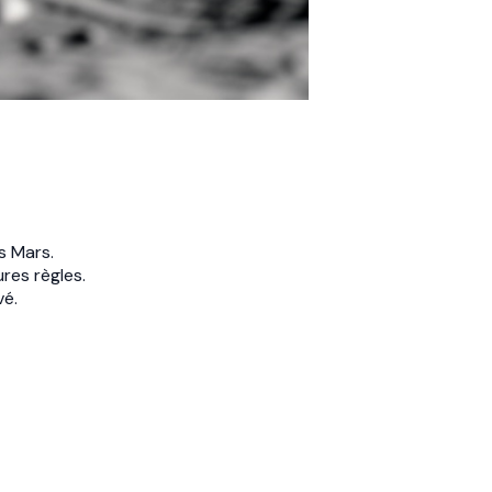
s Mars.
res règles.
vé.