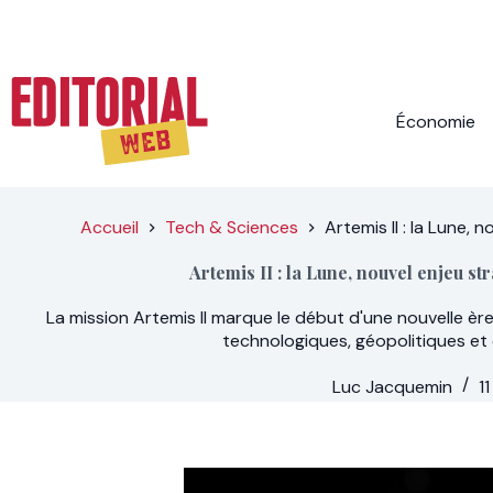
Passer
au
contenu
Économie
Accueil
Tech & Sciences
Artemis II : la Lune,
Artemis II : la Lune, nouvel enjeu s
La mission Artemis II marque le début d'une nouvelle ère
technologiques, géopolitiques e
Luc Jacquemin
1